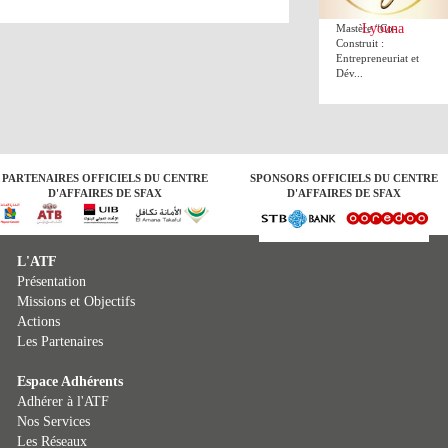
de Sfax lance le
Lyouna
Mastère “Co-
Construit :
Entrepreneuriat et
Dév...
PARTENAIRES OFFICIELS DU CENTRE
SPONSORS OFFICIELS DU CENTRE
D'AFFAIRES DE SFAX
D'AFFAIRES DE SFAX
L'ATF
Présentation
Missions et Objectifs
Actions
Les Partenaires
Espace Adhérents
Adhérer à l'ATF
Nos Services
Les Réseaux