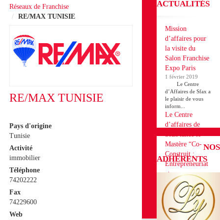
ACTUALITÉS
Réseaux de Franchise
RE/MAX TUNISIE
Mission
d’affaires pour
la visite du
Salon Franchise
Expo Paris
1 février 2019
Le Centre
d’Affaires de Sfax a
RE/MAX TUNISIE
le plaisir de vous
inform...
Le Centre
d’affaires de
Pays d'origine
Sfax lance le
Tunisie
Mastère “Co-
NOS
Activité
Construit :
ADHÉRENTS
immobilier
Entrepreneuriat
Téléphone
et
74202222
Développement
Fax
des Projets en
74229600
Franchise”
18 décembre 2018
Web
Le Centre d’affaires