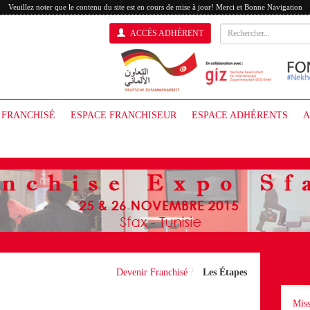
Veuillez noter que le contenu du site est en cours de mise à jour! Merci et Bonne Navigation
ACCÈS ADHÉRENT
 FRANCHISÉ
ESPACE FRANCHISEUR
ESPACE ADHÉRENTS
A
Devenir Franchisé
Les Étapes
Miss