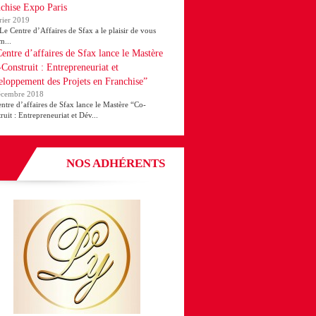
chise Expo Paris
rier 2019
ntre d’Affaires de Sfax a le plaisir de vous
m...
entre d’affaires de Sfax lance le Mastère
Construit : Entrepreneuriat et
loppement des Projets en Franchise”
écembre 2018
ntre d’affaires de Sfax lance le Mastère “Co-
ruit : Entrepreneuriat et Dév...
NOS ADHÉRENTS