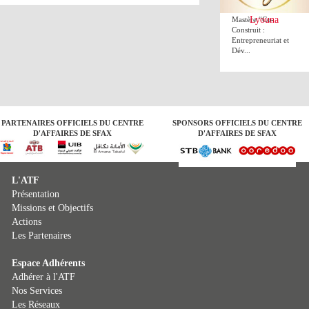
de Sfax lance le
Lyouna
Mastère “Co-
Construit :
Entrepreneuriat et
Dév...
PARTENAIRES OFFICIELS DU CENTRE
SPONSORS OFFICIELS DU CENTRE
D'AFFAIRES DE SFAX
D'AFFAIRES DE SFAX
L'ATF
Présentation
Missions et Objectifs
Actions
Les Partenaires
Espace Adhérents
Adhérer à l'ATF
Nos Services
Les Réseaux