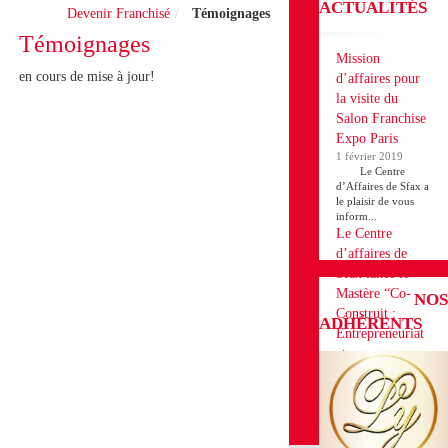
ACTUALITÉS
Devenir Franchisé
Témoignages
Témoignages
Mission
en cours de mise à jour!
d’affaires pour
la visite du
Salon Franchise
Expo Paris
1 février 2019
Le Centre
d’Affaires de Sfax a
le plaisir de vous
inform...
Le Centre
d’affaires de
Sfax lance le
Mastère “Co-
NOS
Construit :
ADHÉRENTS
Entrepreneuriat
et
Développement
des Projets en
Franchise”
18 décembre 2018
Le Centre d’affaires