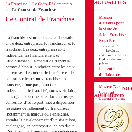
ACTUALITÉS
La Franchise
Le Cadre Réglementaire
Le Contrat de Franchise
Le Contrat de Franchise
Mission
d’affaires pour
la visite du
Salon Franchise
La franchise est un mode de collaboration
Expo Paris
entre deux entreprises, le franchiseur et le
1 février 2019
franchisé. Les deux entreprises sont
Le Centre
indépendantes financièrement et
d’Affaires de Sfax a
le plaisir de vous
juridiquement. Le contrat de franchise
inform...
permet d’établir la relation entre les deux
Le Centre
entreprises. Le contrat de franchise est le
d’affaires de
contrat par lequel un « franchiseur »
Sfax lance le
transfère, d’une part, à un tiers
Mastère “Co-
NOS
indépendant, le franchisé, son savoir-faire,
Construit :
ADHÉRENTS
à charge à ce dernier d’en faire un usage
Entrepreneuriat
conforme, d’autre part, met à disposition
et
les signes de ralliement du franchiseur
Développement
(notamment la marque ou l’enseigne),
des Projets en
encadre le développement d’un site pilote,
Franchise”
et s’engage, en contrepartie, de ces droits
18 décembre 2018
d’utilisation et à une assistance technique et
Le Centre d’affaires