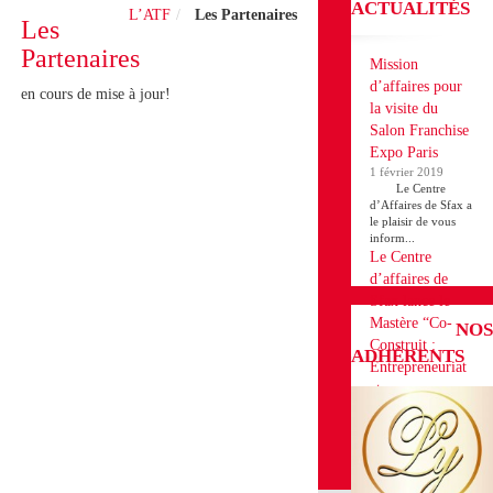
ACTUALITÉS
L’ATF
Les Partenaires
Les
Partenaires
Mission
d’affaires pour
en cours de mise à jour!
la visite du
Salon Franchise
Expo Paris
1 février 2019
Le Centre
d’Affaires de Sfax a
le plaisir de vous
inform...
Le Centre
d’affaires de
Sfax lance le
Mastère “Co-
NOS
Construit :
ADHÉRENTS
Entrepreneuriat
et
Développement
des Projets en
Franchise”
18 décembre 2018
Le Centre d’affaires