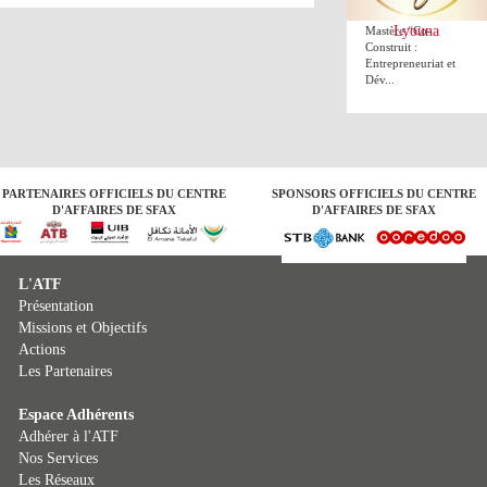
de Sfax lance le
Lyouna
Mastère “Co-
Construit :
Entrepreneuriat et
Dév...
PARTENAIRES OFFICIELS DU CENTRE
SPONSORS OFFICIELS DU CENTRE
D'AFFAIRES DE SFAX
D'AFFAIRES DE SFAX
L'ATF
Présentation
Missions et Objectifs
Actions
Les Partenaires
Espace Adhérents
Adhérer à l'ATF
Nos Services
Les Réseaux