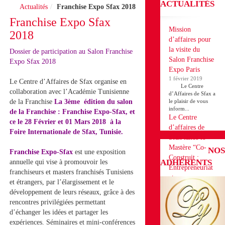
ACTUALITÉS
Actualités
Franchise Expo Sfax 2018
Franchise Expo Sfax
Mission
2018
d’affaires pour
la visite du
Dossier de participation au Salon Franchise
Salon Franchise
Expo Sfax 2018
Expo Paris
1 février 2019
Le Centre d’Affaires de Sfax organise en
Le Centre
collaboration avec l’Académie Tunisienne
d’Affaires de Sfax a
de la Franchise
La 3ème édition du salon
le plaisir de vous
inform...
de la Franchise : Franchise Expo-Sfax, et
Le Centre
ce le 28 Février et 01 Mars 2018 à la
d’affaires de
Foire Internationale de Sfax, Tunisie.
Sfax lance le
Mastère “Co-
NOS
Franchise Expo-Sfax
est une exposition
Construit :
ADHÉRENTS
annuelle qui vise à promouvoir les
Entrepreneuriat
franchiseurs et masters franchisés Tunisiens
et
et étrangers, par l’élargissement et le
Développement
développement de leurs réseaux, grâce à des
des Projets en
rencontres privilégiées permettant
Franchise”
d’échanger les idées et partager les
18 décembre 2018
expériences. Séminaires et mini-conférences
Le Centre d’affaires