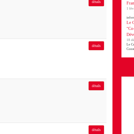
détails
Fran
1 fév
Le Ce
infor
Le C
“Co-
Déve
18 d
Le Ce
détails
Const
détails
détails