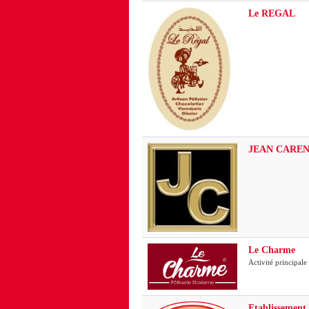
Le REGAL
JEAN CAREN
Le Charme
Activité principale
Etablisseme