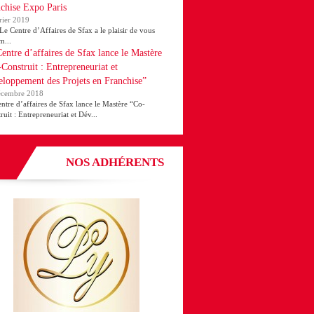
chise Expo Paris
rier 2019
ntre d’Affaires de Sfax a le plaisir de vous
m...
entre d’affaires de Sfax lance le Mastère
Construit : Entrepreneuriat et
loppement des Projets en Franchise”
écembre 2018
ntre d’affaires de Sfax lance le Mastère “Co-
ruit : Entrepreneuriat et Dév...
NOS ADHÉRENTS