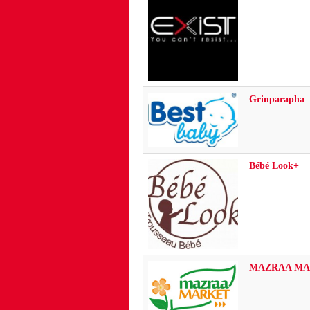
Grinparapha
Bébé Look+
MAZRAA MA