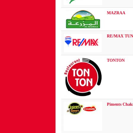
MAZRAA
RE/MAX TUN
TONTON
Piments Cha