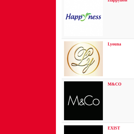
Happyness
Lyouna
M&CO
EXIST