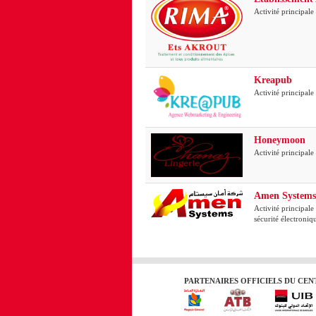
Activité principale 
Kreapub
Activité principale
Honeymoon
Activité principale
Amen Systems
Activité principale 
sécurité électroniq
PARTENAIRES OFFICIELS DU CENT