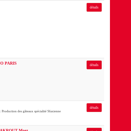
détails
O PARIS
détails
détails
 : Production des gâteaux spécialité Sfaxienne
nt AKROUT Moez