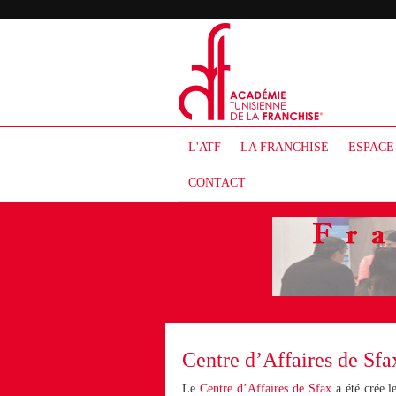
L'ATF
LA FRANCHISE
ESPACE
CONTACT
Centre d’Affaires de Sfa
Le
Centre d’Affaires de Sfax
a été crée l