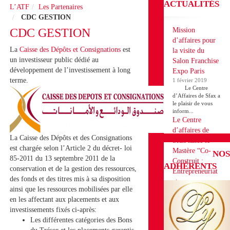
ACTUALITÉS
L’ATF
Les Partenaires
CDC GESTION
CDC GESTION
Mission
d’affaires pour
La
Caisse des Dépôts et Consignations
est
la visite du
un investisseur public dédié au
Salon Franchise
développement de l’investissement à long
Expo Paris
terme.
1 février 2019
Le Centre
d’Affaires de Sfax a
le plaisir de vous
inform...
Le Centre
d’affaires de
La Caisse des Dépôts et des Consignations
Sfax lance le
est chargée selon l’Article 2 du décret- loi
Mastère “Co-
NOS
85-2011 du 13 septembre 2011 de la
Construit :
ADHÉRENTS
conservation et de la gestion des ressources,
Entrepreneuriat
des fonds et des titres mis à sa disposition
et
ainsi que les ressources mobilisées par elle
Développement
en les affectant aux placements et aux
des Projets en
investissements fixés ci-après:
Franchise”
Les différentes catégories des Bons
18 décembre 2018
Le Centre d’affaires